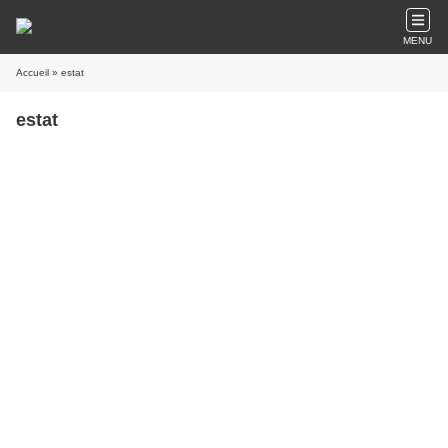
MENU
Accueil
» estat
estat